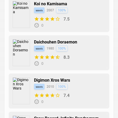
Koi no Kamisama
манга
2007
100%
7.5
0
Daichouhen Doraemon
манга
1980
100%
8.3
0
Digimon Xros Wars
манга
2010
100%
7.4
0