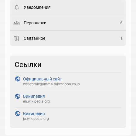
пользователи. Хотите
зарегистрироваться?
Уведомления
Статус
Выберите статус
Персонажи
6
Закладка
Связанное
1
Рейтинг
Выберите рейтинг
Ссылки
Реакция
Официальный сайт
Выберите реакцию
webcomicgamma.takeshobo.co.jp
Википедия
en.wikipedia.org
Википедия
ja.wikipedia.org