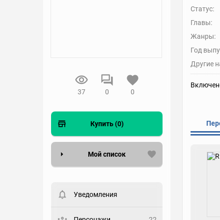
Статус:
Главы:
Жанры:
Год выпу
Другие н
Включено
37
0
0
Пер
Купить (0)
Мой список
Вести список могут только
зарегистрированные
пользователи. Хотите
Уведомления
зарегистрироваться?
Статус
Персонажи
22