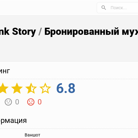
nk Story
/
Бронированный муж
инг
6.8
0
0
рмация
Ваншот