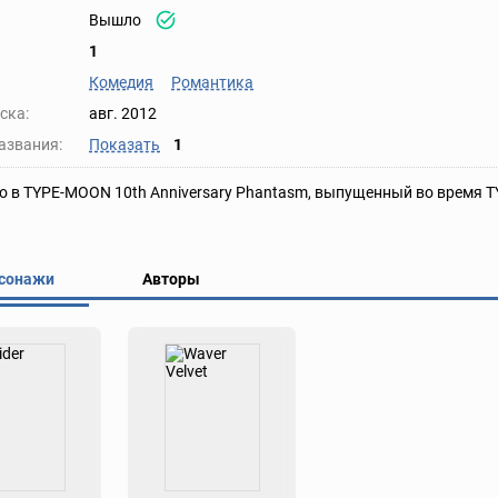
Вышло
1
Комедия
Романтика
ска:
авг. 2012
азвания:
Показать
1
 в TYPE-MOON 10th Anniversary Phantasm, выпущенный во время TYP
сонажи
Авторы