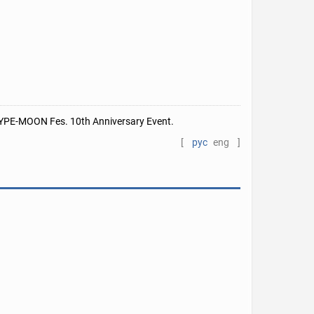
E-MOON Fes. 10th Anniversary Event.
[
рус
eng
]