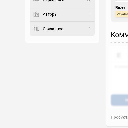
Выберите статус
Rider
основн
Авторы
1
Закладка
Связанное
1
Комм
Рейтинг
Выберите рейтинг
Реакция
Выберите реакцию
Н
Просматр