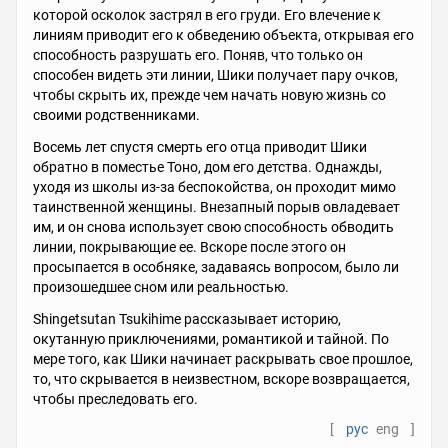
которой осколок застрял в его груди. Его влечение к
линиям приводит его к обведению объекта, открывая его
способность разрушать его. Поняв, что только он
способен видеть эти линии, Шики получает пару очков,
чтобы скрыть их, прежде чем начать новую жизнь со
своими родственниками.
Восемь лет спустя смерть его отца приводит Шики
обратно в поместье Тоно, дом его детства. Однажды,
уходя из школы из-за беспокойства, он проходит мимо
таинственной женщины. Внезапный порыв овладевает
им, и он снова использует свою способность обводить
линии, покрывающие ее. Вскоре после этого он
просыпается в особняке, задаваясь вопросом, было ли
произошедшее сном или реальностью.
Shingetsutan Tsukihime рассказывает историю,
окутанную приключениями, романтикой и тайной. По
мере того, как Шики начинает раскрывать свое прошлое,
то, что скрывается в неизвестном, вскоре возвращается,
чтобы преследовать его.
[
рус
eng
]