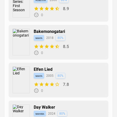
новелла
2006
80%
8.9
0
Bakemonogatari
манга
2018
80%
8.5
0
Elfen Lied
манга
2005
80%
7.8
0
Day Walker
манхва
2024
80%