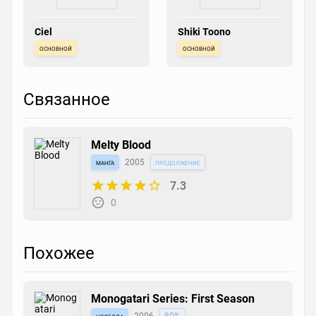
Ciel
Shiki Toono
основной
основной
Связанное
Melty Blood
манга
2005
продолжение
7.3
0
Похожее
Monogatari Series: First Season