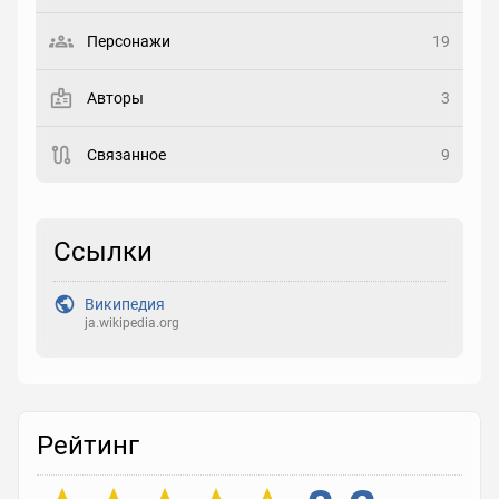
Выберите статус
Персонажи
19
Закладка
Авторы
3
Рейтинг
Связанное
9
Выберите рейтинг
Реакция
Ссылки
Выберите реакцию
Википедия
ja.wikipedia.org
Рейтинг