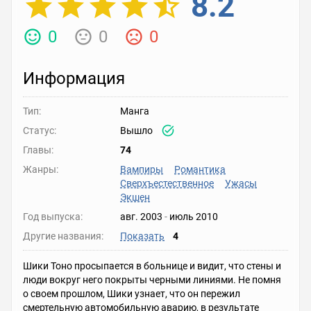
8.2
0
0
0
Информация
Тип:
Манга
Статус:
Вышло
Главы:
74
Жанры:
Вампиры
Романтика
Сверхъестественное
Ужасы
Экшен
Год выпуска:
авг. 2003
-
июль 2010
Другие названия:
Показать
4
Шики Тоно просыпается в больнице и видит, что стены и
люди вокруг него покрыты черными линиями. Не помня
о своем прошлом, Шики узнает, что он пережил
смертельную автомобильную аварию, в результате