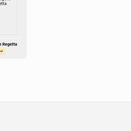
e Regetta
ый