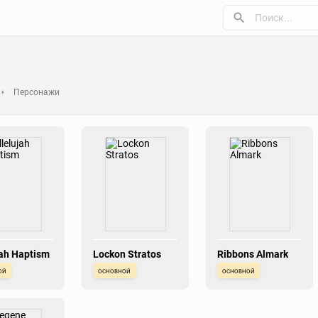
Персонажи
jah Haptism
Lockon Stratos
Ribbons Almark
ой
основной
основной