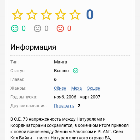
0
0
0
0
Информация
Тип:
Манга
Статус:
Вышло
Главы:
6
Жанры:
Сёнен
Меха
Экшен
Год выпуска:
нояб. 2006
-
март 2007
Другие названия:
Показать
2
В C.E. 73 напряженность между Натуралами и
Координаторами сохраняется, в конечном итоге приводя
к новой войне между Земным Альянсом и PLANT. Свен
Кэл Байан — пилот-Натурал элитного отряда EA,