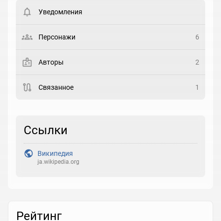
пользователи. Хотите
зарегистрироваться?
Уведомления
Статус
Выберите статус
Персонажи
6
Закладка
Авторы
2
Рейтинг
Связанное
1
Выберите рейтинг
Реакция
Ссылки
Выберите реакцию
Википедия
ja.wikipedia.org
Рейтинг