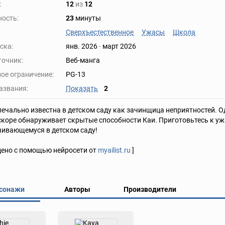
:
12
из
12
ость:
23
минуты
Сверхъестественное
Ужасы
Школа
ска:
янв. 2026
-
март 2026
точник:
Веб-манга
ое ограничение:
PG-13
азвания:
Показать
2
печально известна в детском саду как зачинщица неприятностей. 
вскоре обнаруживает скрытые способности Каи. Приготовьтесь к 
ивающемуся в детском саду!
дено с помощью нейросети от
myailist.ru
]
сонажи
Авторы
Производители