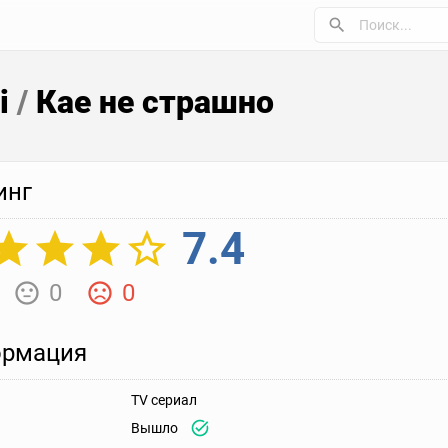
i
/
Кае не страшно
инг
7.4
0
0
рмация
TV сериал
Вышло