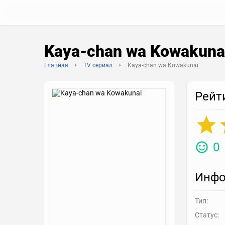
Kaya-chan wa Kowakuna
Главная
TV сериал
Kaya-chan wa Kowakunai
Рейт
0
Инфо
Тип:
Статус: