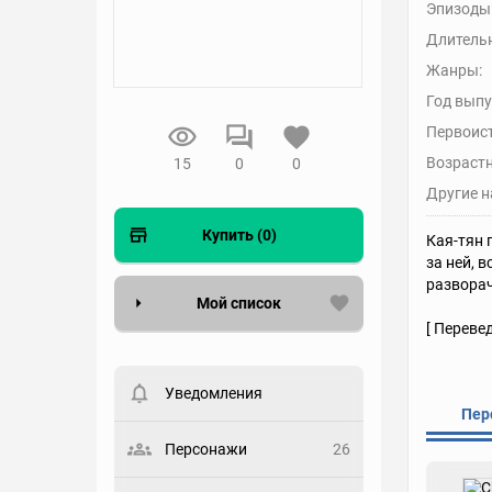
Эпизоды
Длительн
Жанры:
Год выпу
Первоис
Возрастн
15
0
0
Другие н
Купить (0)
Кая-тян 
за ней, 
разворач
Мой список
[ Переве
Вести список могут только
зарегистрированные
пользователи. Хотите
Уведомления
зарегистрироваться?
Пер
Статус
Персонажи
26
Выберите статус