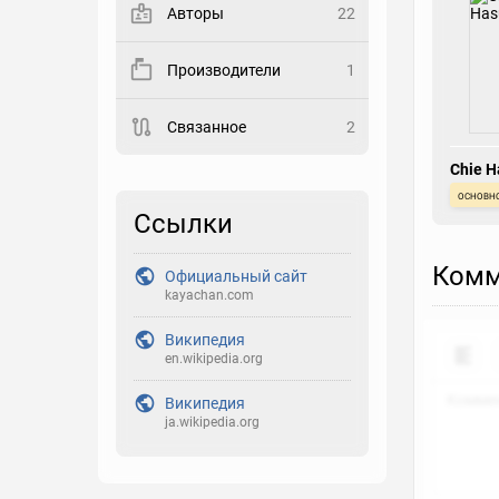
Авторы
22
Закладка
Производители
1
Рейтинг
Связанное
2
Выберите рейтинг
Chie 
Реакция
основн
Выберите реакцию
Ссылки
Комм
Официальный сайт
kayachan.com
Википедия
en.wikipedia.org
Википедия
ja.wikipedia.org