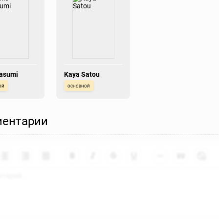
Hasumi
Kaya Satou
ой
основной
ентарии