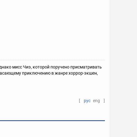
Однако мисс Чиэ, которой поручено присматривать
ужасающему приключению в жанре хоррор-экшен,
[
рус
eng
]