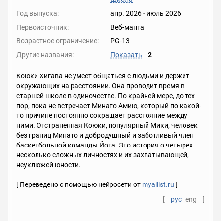
Год выпуска:
апр. 2026
-
июль 2026
Первоисточник:
Веб-манга
Возрастное ограничение:
PG-13
Другие названия:
Показать
2
Коюки Хигава не умеет общаться с людьми и держит
окружающих на расстоянии. Она проводит время в
старшей школе в одиночестве. По крайней мере, до тех
пор, пока не встречает Минато Амию, который по какой-
то причине постоянно сокращает расстояние между
ними. Отстраненная Коюки, популярный Мики, человек
без границ Минато и добродушный и заботливый член
баскетбольной команды Йота. Это история о четырех
несколько сложных личностях и их захватывающей,
неуклюжей юности.
[ Переведено с помощью нейросети от
myailist.ru
]
[
рус
eng
]