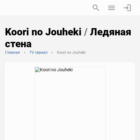
Koori no Jouheki
/
Ледяная
стена
Главная
TV сериал
Koori no Jouheki