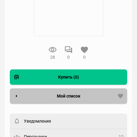
28
0
0
Купить (0)
Мой список
Вести список могут только зарегистрированные
пользователи. Хотите
зарегистрироваться?
Уведомления
Статус
Выберите статус
Персонажи
12