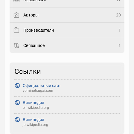
Закладка
Авторы
20
Рейтинг
Производители
1
Выберите рейтинг
Связанное
1
Реакция
Выберите реакцию
Ссылки
Официальный сайт
yominotsugai.com
Википедия
en.wikipedia.org
Википедия
ja.wikipedia.org