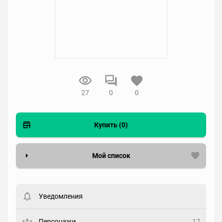
27
0
0
Купить (0)
Мой список
Вести список могут только зарегистрированные
пользователи. Хотите
зарегистрироваться?
Уведомления
Статус
Выберите статус
Персонажи
17