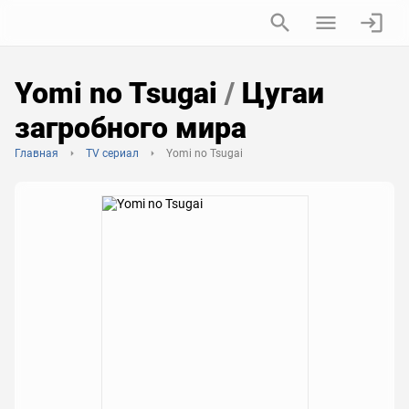
Yomi no Tsugai
/
Цугаи
загробного мира
Главная
TV сериал
Yomi no Tsugai