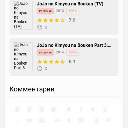
JoJo no Kimyou na Bouken (TV)
tv сериал
2013
100%
7.9
0
JoJo no Kimyou na Bouken Part 3:
Stardust Crusaders
tv сериал
2014
100%
8.1
0
Комментарии