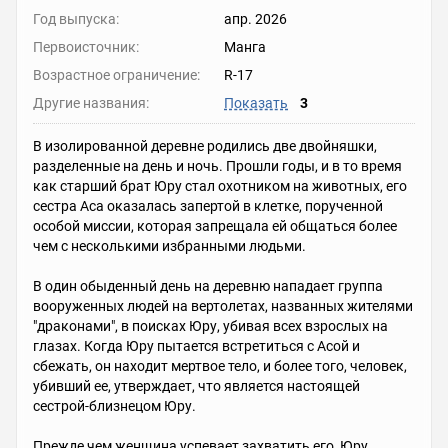
Год выпуска:
апр. 2026
Первоисточник:
Манга
Возрастное ограничение:
R-17
Другие названия:
Показать
3
В изолированной деревне родились две двойняшки,
разделенные на день и ночь. Прошли годы, и в то время
как старший брат Юру стал охотником на животных, его
сестра Аса оказалась запертой в клетке, порученной
особой миссии, которая запрещала ей общаться более
чем с несколькими избранными людьми.
В один обыденный день на деревню нападает группа
вооруженных людей на вертолетах, названных жителями
"драконами", в поисках Юру, убивая всех взрослых на
глазах. Когда Юру пытается встретиться с Асой и
сбежать, он находит мертвое тело, и более того, человек,
убивший ее, утверждает, что является настоящей
сестрой-близнецом Юру.
Прежде чем женщина успевает захватить его, Юру