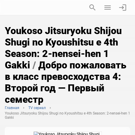
Youkoso Jitsuryoku Shijou
Shugi no Kyoushitsu e 4th
Season: 2-nensei-hen 1
Gakki
/
Добро пожаловать
в класс превосходства 4:
Второй год — Первый
семестр
Главная
TV сериал
Youkoso Jitsuryoku Shijou Shugi no Kyoushitsu e 4th Season: 2-nensei-hen 1
Gakki