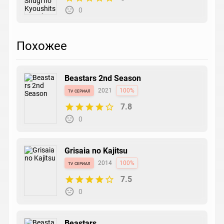
0
Похожее
Beastars 2nd Season
tv сериал
2021
100%
7.8
0
Grisaia no Kajitsu
tv сериал
2014
100%
7.5
0
Beastars