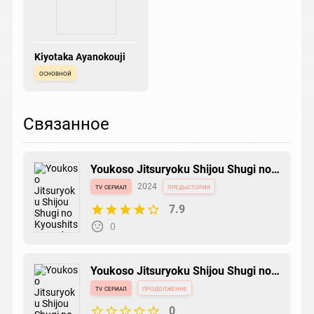
Kiyotaka Ayanokouji
основной
Связанное
Youkoso Jitsuryoku Shijou Shugi no
Kyoushitsu e 3rd Season
tv сериал
2024
предыстория
7.9
0
Youkoso Jitsuryoku Shijou Shugi no
Kyoushitsu e 5th Season
tv сериал
продолжение
0