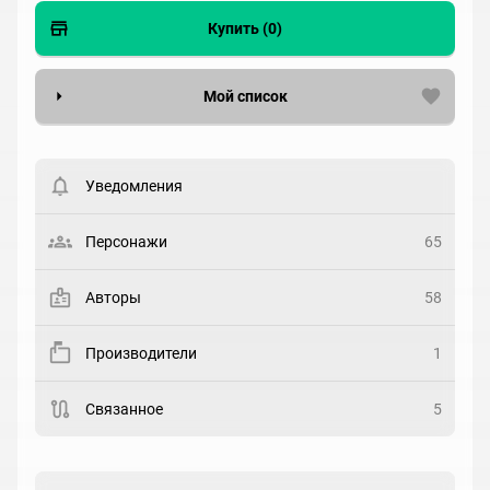
Купить (0)
Мой список
Вести список могут только зарегистрированные
пользователи. Хотите
зарегистрироваться?
Уведомления
Статус
Выберите статус
Персонажи
65
Закладка
Авторы
58
Рейтинг
Производители
1
Выберите рейтинг
Связанное
5
Реакция
Выберите реакцию