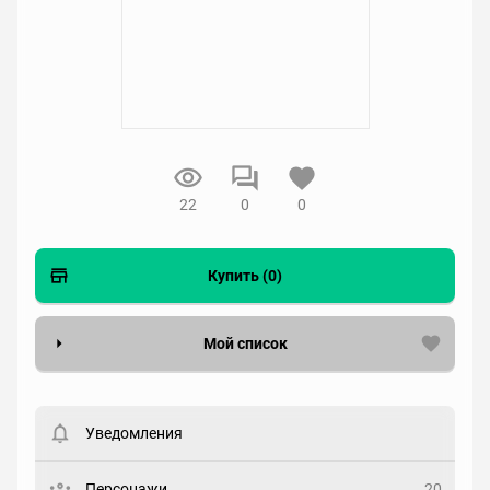
22
0
0
Купить (0)
Мой список
Вести список могут только зарегистрированные
пользователи. Хотите
зарегистрироваться?
Уведомления
Статус
Выберите статус
Персонажи
20