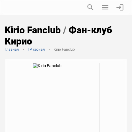
Kirio Fanclub
/
Фан-клуб
Кирио
Главная
TV сериал
Kirio Fanclub