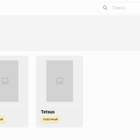
Tetsuo
ый
побочный