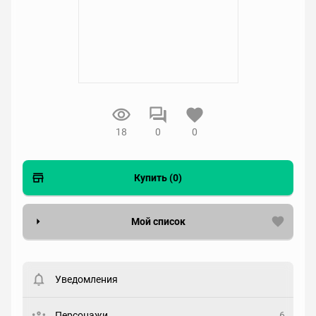
18
0
0
Купить (0)
Мой список
Вести список могут только зарегистрированные
пользователи. Хотите
зарегистрироваться?
Уведомления
Статус
Выберите статус
Персонажи
6