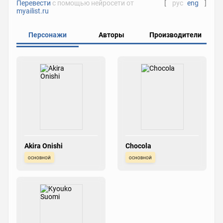
Перевести
с помощью нейросети от
[
рус
eng
]
myailist.ru
Персонажи
Авторы
Производители
Akira Onishi
Chocola
основной
основной