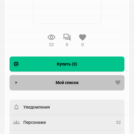
22
0
0
Купить (0)
Мой список
Вести список могут только зарегистрированные
пользователи. Хотите
зарегистрироваться?
Уведомления
Статус
Выберите статус
Персонажи
32
Закладка