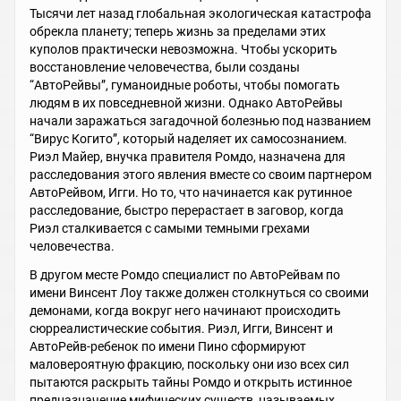
Тысячи лет назад глобальная экологическая катастрофа
обрекла планету; теперь жизнь за пределами этих
куполов практически невозможна. Чтобы ускорить
восстановление человечества, были созданы
“АвтоРейвы”, гуманоидные роботы, чтобы помогать
людям в их повседневной жизни. Однако АвтоРейвы
начали заражаться загадочной болезнью под названием
“Вирус Когито”, который наделяет их самосознанием.
Риэл Майер, внучка правителя Ромдо, назначена для
расследования этого явления вместе со своим партнером
АвтоРейвом, Игги. Но то, что начинается как рутинное
расследование, быстро перерастает в заговор, когда
Риэл сталкивается с самыми темными грехами
человечества.
В другом месте Ромдо специалист по АвтоРейвам по
имени Винсент Лоу также должен столкнуться со своими
демонами, когда вокруг него начинают происходить
сюрреалистические события. Риэл, Игги, Винсент и
АвтоРейв-ребенок по имени Пино сформируют
маловероятную фракцию, поскольку они изо всех сил
пытаются раскрыть тайны Ромдо и открыть истинное
предназначение мифических существ, называемых