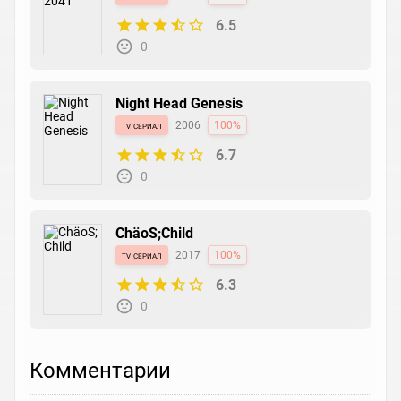
6.5
0
Night Head Genesis
tv сериал
2006
100%
6.7
0
ChäoS;Child
tv сериал
2017
100%
6.3
0
Комментарии