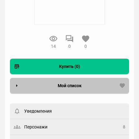
14
0
0
Купить (0)
Мой список
Вести список могут только зарегистрированные
пользователи. Хотите
зарегистрироваться?
Уведомления
Статус
Выберите статус
Персонажи
8
Закладка