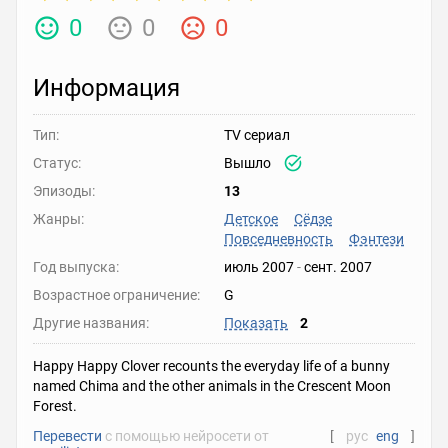
0
0
0
Информация
Тип:
TV сериал
Статус:
Вышло
Эпизоды:
13
Жанры:
Детское
Сёдзе
Повседневность
Фэнтези
Год выпуска:
июль 2007
-
сент. 2007
Возрастное ограничение:
G
Другие названия:
Показать
2
Happy Happy Clover recounts the everyday life of a bunny
named Chima and the other animals in the Crescent Moon
Forest.
Перевести
с помощью нейросети от
[
рус
eng
]