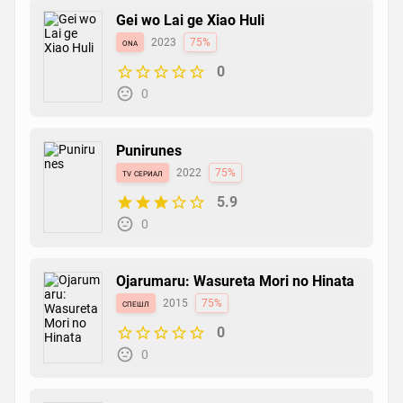
Gei wo Lai ge Xiao Huli
ona
2023
75%
0
0
Punirunes
tv сериал
2022
75%
5.9
0
Ojarumaru: Wasureta Mori no Hinata
спешл
2015
75%
0
0