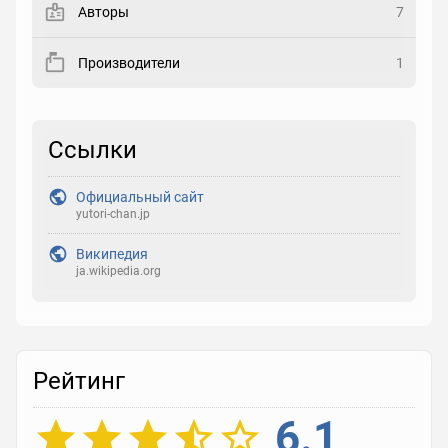
Авторы
7
Рейтинг
Производители
1
Выберите рейтинг
Реакция
Ссылки
Выберите реакцию
Официальный сайт
yutori-chan.jp
Википедия
ja.wikipedia.org
Рейтинг
6.1