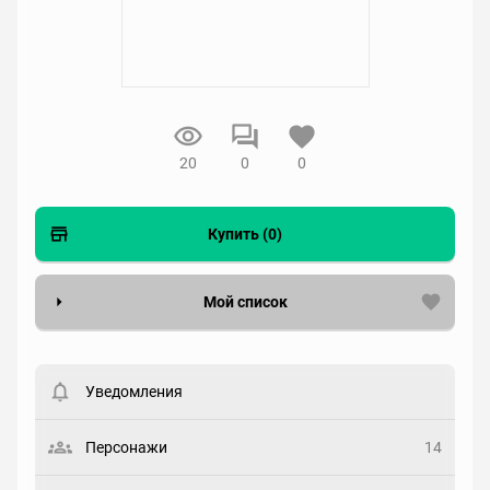
20
0
0
Купить (0)
Мой список
Вести список могут только зарегистрированные
пользователи. Хотите
зарегистрироваться?
Уведомления
Статус
Выберите статус
Персонажи
14
Закладка