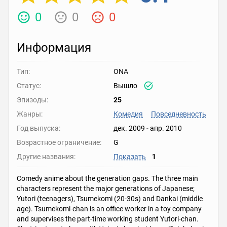
0
0
0
Информация
Тип:
ONA
Статус:
Вышло
Эпизоды:
25
Жанры:
Комедия
Повседневность
Год выпуска:
дек. 2009
-
апр. 2010
Возрастное ограничение:
G
Другие названия:
Показать
1
Comedy anime about the generation gaps. The three main
characters represent the major generations of Japanese;
Yutori (teenagers), Tsumekomi (20-30s) and Dankai (middle
age). Tsumekomi-chan is an office worker in a toy company
and supervises the part-time working student Yutori-chan.