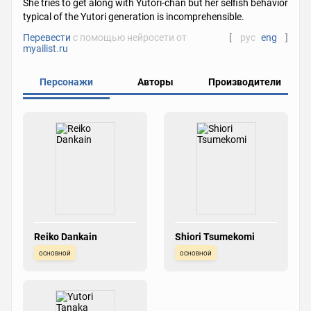
She tries to get along with Yutori-chan but her selfish behavior
typical of the Yutori generation is incomprehensible.
Перевести
с помощью нейросети от
[
рус
eng
]
myailist.ru
Персонажи
Авторы
Производители
Reiko Dankain
Shiori Tsumekomi
основной
основной