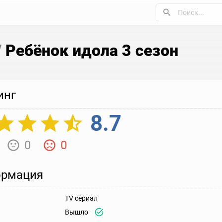
/
Ребёнок идола 3 сезон
инг
8.7
0
0
рмация
TV сериал
Вышло