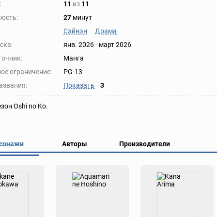
:
11
из
11
ость:
27
минут
Сэйнэн
Драма
ска:
янв. 2026
-
март 2026
точник:
Манга
ое ограничение:
PG-13
азвания:
Показать
3
зон Oshi no Ko.
сонажи
Авторы
Производители