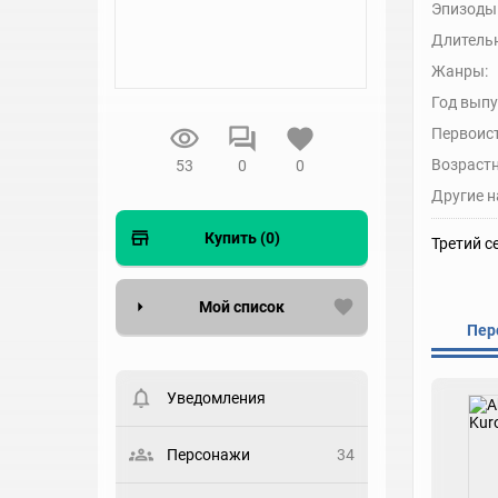
Эпизоды
Длительн
Жанры:
Год выпу
Первоис
Возрастн
53
0
0
Другие н
Купить (0)
Третий се
Мой список
Пер
Вести список могут только
зарегистрированные
пользователи. Хотите
Уведомления
зарегистрироваться?
Статус
Персонажи
34
Выберите статус