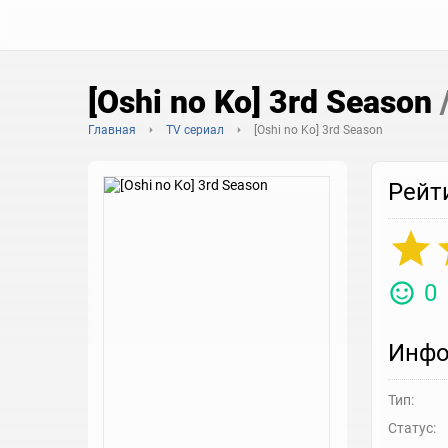
[Oshi no Ko] 3rd Season
Главная
TV сериал
[Oshi no Ko] 3rd Season
Рейт
0
Инфо
Тип:
Статус: