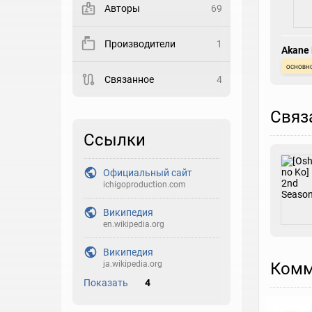
Авторы
69
Закладка
Производители
1
Akane
Рейтинг
основн
Связанное
4
Выберите рейтинг
Реакция
Связ
Выберите реакцию
Ссылки
Официальный сайт
ichigoproduction.com
Википедия
en.wikipedia.org
Википедия
Комм
ja.wikipedia.org
Показать
4