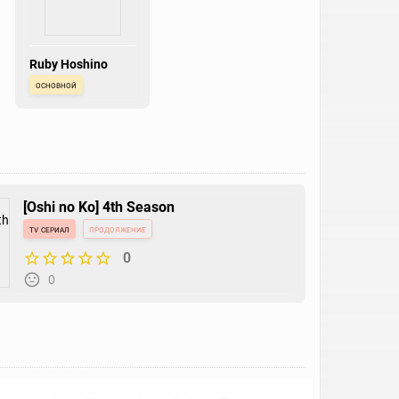
Ruby Hoshino
основной
[Oshi no Ko] 4th Season
tv сериал
продолжение
0
0