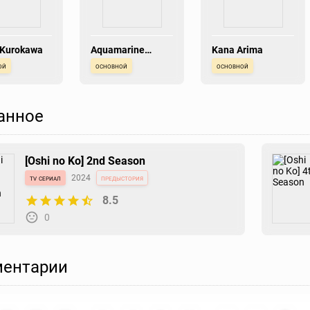
 Kurokawa
Aquamarine
Kana Arima
Hoshino
ой
основной
основной
анное
[Oshi no Ko] 2nd Season
tv сериал
2024
предыстория
8.5
0
ентарии