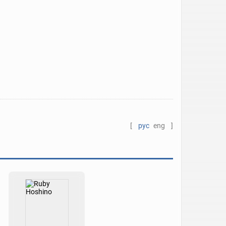
[
рус
eng
]