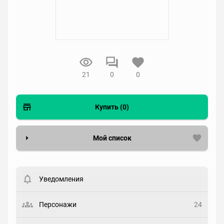
21
0
0
Купить (0)
Мой список
Вести список могут только зарегистрированные
пользователи. Хотите
зарегистрироваться?
Уведомления
Статус
Выберите статус
Персонажи
24
Закладка