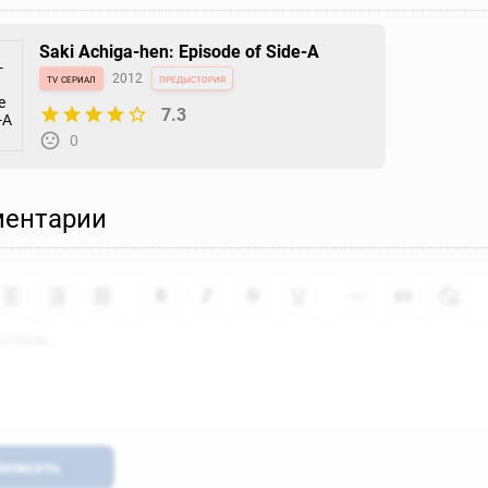
Saki Achiga-hen: Episode of Side-A
tv сериал
2012
предыстория
7.3
0
ентарии
аписать