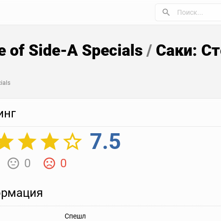
e of Side-A Specials
/
Саки: Ст
ials
инг
7.5
0
0
рмация
Спешл