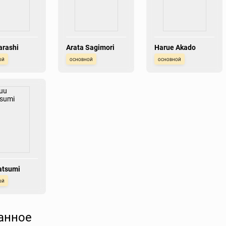
arashi
Arata Sagimori
Harue Akado
ой
основной
основной
atsumi
ой
анное