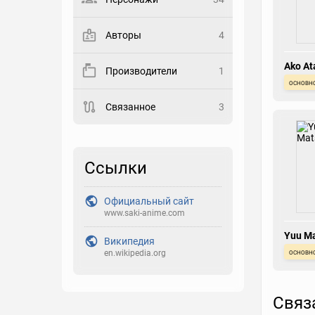
Выберите статус
Авторы
4
Закладка
Ako At
Производители
1
основн
Рейтинг
Связанное
3
Выберите рейтинг
Реакция
Выберите реакцию
Ссылки
Официальный сайт
www.saki-anime.com
Yuu M
Википедия
основн
en.wikipedia.org
Связ