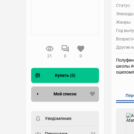
Статус:
Эпизоды
Жанры:
Год выпу
Возрастн
Другие н
21
0
0
Полуфина
школы Ач
ошеломле
Купить (0)
Мой список
Пер
Вести список могут только
зарегистрированные
пользователи. Хотите
Уведомления
зарегистрироваться?
Статус
Персонажи
34