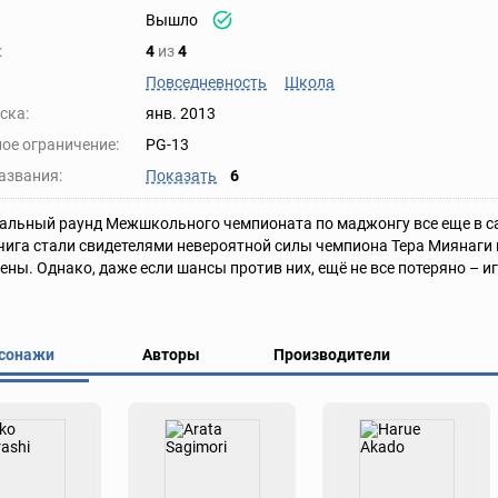
Вышло
:
4
из
4
Повседневность
Школа
ска:
янв. 2013
ое ограничение:
PG-13
азвания:
Показать
6
льный раунд Межшкольного чемпионата по маджонгу все еще в сам
ига стали свидетелями невероятной силы чемпиона Тера Миянаги
ны. Однако, даже если шансы против них, ещё не все потеряно – и
сонажи
Авторы
Производители