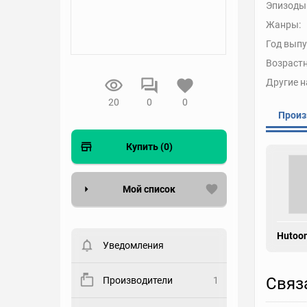
Эпизоды
Жанры:
Год выпу
Возрастн
Другие н
20
0
0
Произ
Купить (0)
Мой список
Вести список могут только
зарегистрированные
Hutoon
пользователи. Хотите
Уведомления
зарегистрироваться?
Статус
Связ
Производители
1
Выберите статус