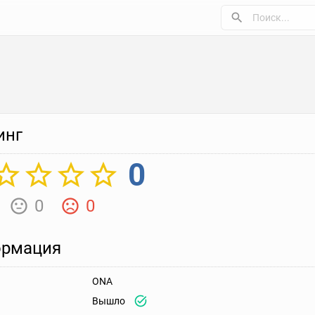
инг
0
0
0
рмация
ONA
Вышло