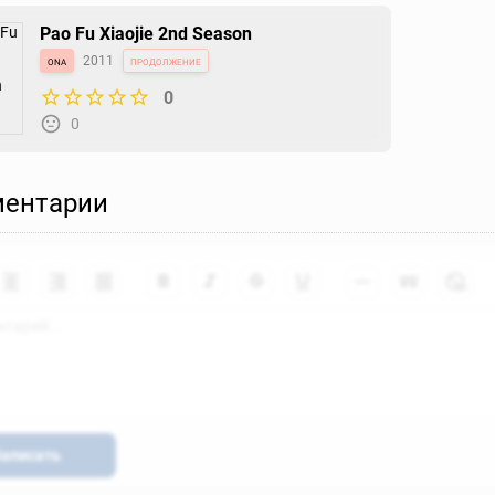
Pao Fu Xiaojie 2nd Season
ona
2011
продолжение
0
0
ентарии
аписать