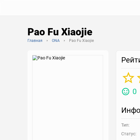
Pao Fu Xiaojie
Главная
ONA
Pao Fu Xiaojie
Рейт
0
Инфо
Тип:
Статус: