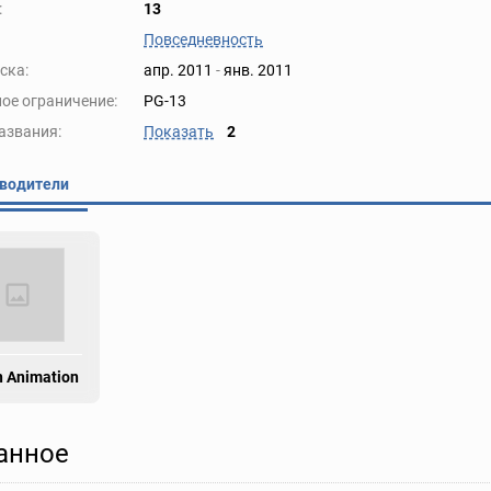
:
13
Повседневность
ска:
апр. 2011
-
янв. 2011
ое ограничение:
PG-13
азвания:
Показать
2
водители
 Animation
анное