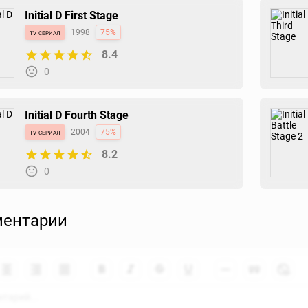
Initial D First Stage
tv сериал
1998
75%
8.4
0
Initial D Fourth Stage
tv сериал
2004
75%
8.2
0
ентарии