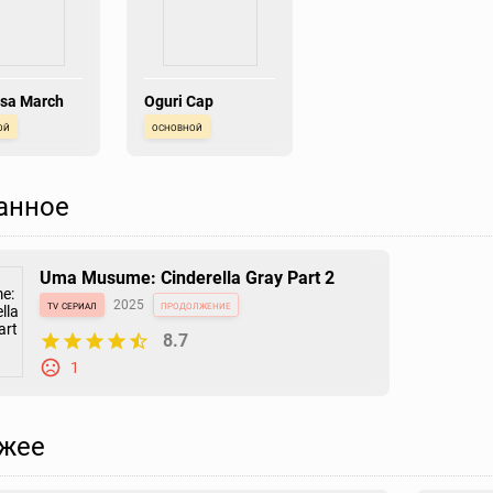
sa March
Oguri Cap
ой
основной
анное
Uma Musume: Cinderella Gray Part 2
tv сериал
2025
продолжение
8.7
1
жее