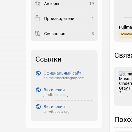
Авторы
19
Закладка
Производители
1
Рейтинг
Fujima
Связанное
3
основн
Выберите рейтинг
Реакция
Связ
Выберите реакцию
Ссылки
Официальный сайт
anime-cinderellagray.com
Википедия
ja.wikipedia.org
Википедия
en.wikipedia.org
Похо