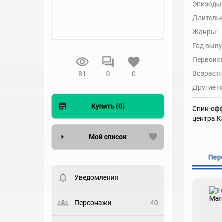
Эпизоды
Длительн
Жанры:
Год выпу
Первоис
Возрастн
81
0
0
Другие н
Купить (0)
Спин-офф
центра К
Мой список
Пер
Вести список могут только
зарегистрированные
пользователи. Хотите
Уведомления
зарегистрироваться?
Статус
Персонажи
40
Выберите статус