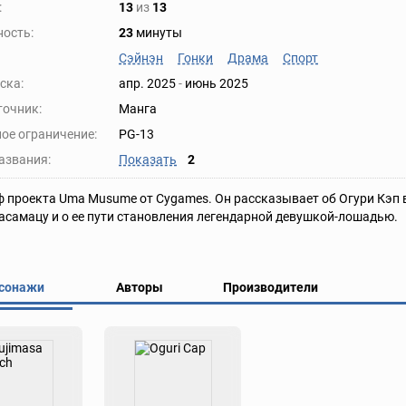
:
13
из
13
ость:
23
минуты
Сэйнэн
Гонки
Драма
Спорт
ска:
апр. 2025
-
июнь 2025
точник:
Манга
ое ограничение:
PG-13
азвания:
Показать
2
 проекта Uma Musume от Cygames. Он рассказывает об Огури Кэп 
асамацу и о ее пути становления легендарной девушкой-лошадью.
сонажи
Авторы
Производители