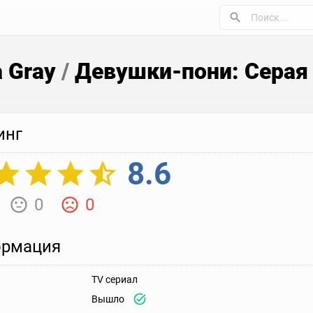
a Gray
/
Девушки-пони: Серая
инг
8.6
0
0
рмация
TV сериал
Вышло