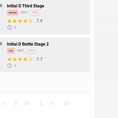
Initial D Third Stage
фильм
2001
75%
7.9
0
Initial D Battle Stage 2
ova
2007
75%
7.7
0