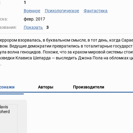
:
1
Военное
Психологическое
Фантастика
ска:
февр. 2017
азвания:
Показать
3
террором взорвалась, в буквальном смысле, в тот день, когда Са
вом. Ведущие демократии превратились в тоталитарные государс
ула волна геноцидов. Похоже, что за крахом мировой системы сто
азведки Клависа Шепарда — выследить Джона Пола на обломках ци
.
сонажи
Авторы
Производители