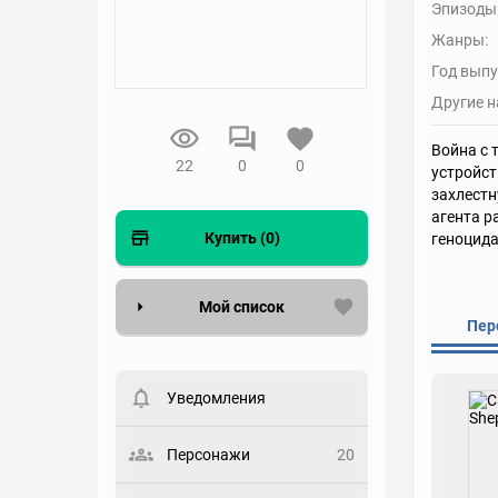
Эпизоды
Жанры:
Год выпу
Другие н
Война с 
22
0
0
устройст
захлестн
агента р
Купить (0)
геноцида
Мой список
Пер
Вести список могут только
зарегистрированные
пользователи. Хотите
Уведомления
зарегистрироваться?
Статус
Персонажи
20
Выберите статус