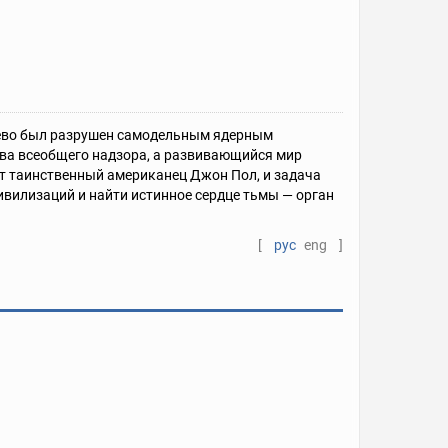
раево был разрушен самодельным ядерным
тва всеобщего надзора, а развивающийся мир
ит таинственный американец Джон Пол, и задача
вилизаций и найти истинное сердце тьмы — орган
[
рус
eng
]