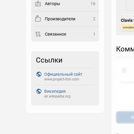
Авторы
16
Закладка
Производители
2
Clavis
Рейтинг
основн
Связанное
1
Выберите рейтинг
Реакция
Комм
Выберите реакцию
Ссылки
Официальный сайт
www.project-itoh.com
Википедия
en.wikipedia.org
Н