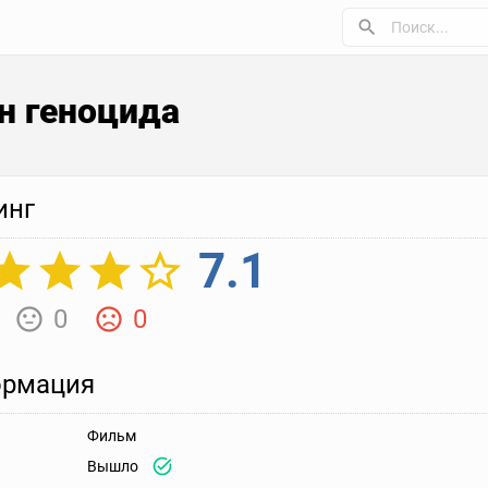
н геноцида
инг
7.1
0
0
рмация
Фильм
Вышло