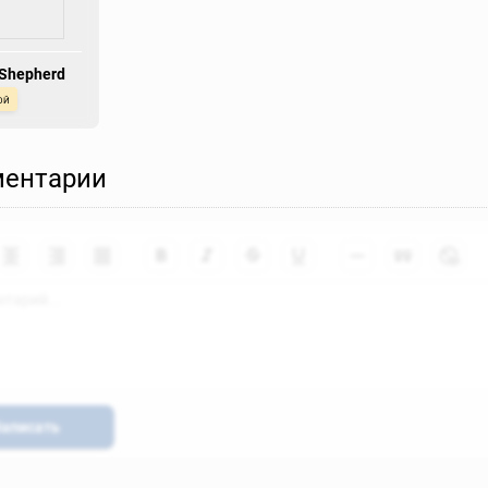
 Shepherd
ой
ентарии
аписать