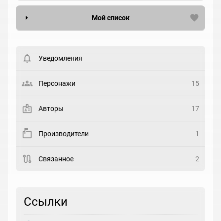
Мой список
Вести список могут только зарегистрированные
пользователи. Хотите
зарегистрироваться?
Уведомления
Статус
Выберите статус
Персонажи
15
Закладка
Авторы
17
Рейтинг
Производители
1
Выберите рейтинг
Связанное
2
Реакция
Выберите реакцию
Ссылки