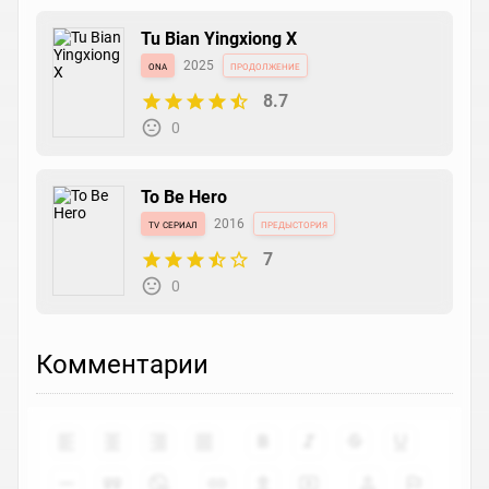
Tu Bian Yingxiong X
ona
2025
продолжение
8.7
0
To Be Hero
tv сериал
2016
предыстория
7
0
Комментарии