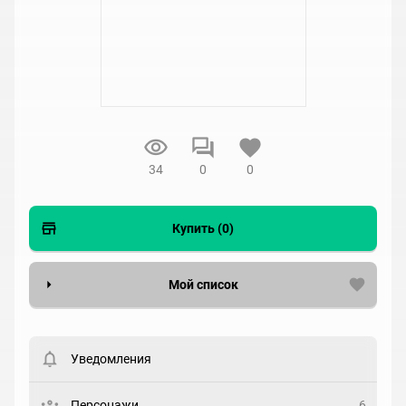
34
0
0
Купить (0)
Мой список
Вести список могут только зарегистрированные
пользователи. Хотите
зарегистрироваться?
Уведомления
Статус
Выберите статус
Персонажи
6