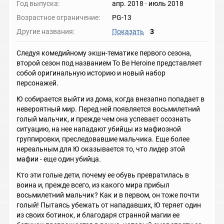
Год выпуска:
апр. 2018
-
июль 2018
Возрастное ограничение:
PG-13
Другие названия:
Показать
3
Следуя комедийному экшн-тематике первого сезона,
второй сезон под названием To Be Heroine представляет
собой оригинальную историю и новый набор
персонажей.
Ю собирается выйти из дома, когда внезапно попадает в
невероятный мир. Перед ней появляется восьмилетний
голый мальчик, и прежде чем она успевает осознать
ситуацию, на нее нападают убийцы из мафиозной
группировки, преследовавшие мальчика. Еще более
нереальным для Ю оказывается то, что лидер этой
мафии - еще один убийца.
Кто эти голые дети, почему ее обувь превратилась в
воина и, прежде всего, из какого мира прибыл
восьмилетний мальчик? Как и в первом, он тоже почти
голый! Пытаясь убежать от нападавших, Ю теряет один
из своих ботинок, и благодаря странной магии ее