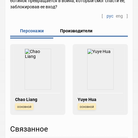
ботинок превращается в воина, который смог спасти ее,
заблокировав ее вход?
[
рус
eng
]
Персонажи
Производители
Chao Liang
Yuye Hua
основной
основной
Связанное