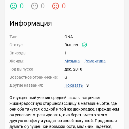
0
0
0
Информация
Тип:
ONA
Статус:
Вышло
Эпизоды:
1
Жанры:
Музыка
Романтика
Год выпуска:
дек. 2018
Возрастное ограничение:
G
Другие названия:
Показать
3
Отчужденный ученик средней школы встречает
жизнерадостную старшеклассницу в магазине Lotte, где
они оба тянутся к одной и той же шоколадке. Прежде чем
он успевает отреагировать, она берет вместо этого
другую конфету и уходит со своей покупкой. Продолжая
думать о упущенной возможности, мальчик надеется,