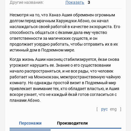
Другие названия:
Показать
3
Несмотря на то, что Ханаэ Ашия обременен огромным
долгом перед мрачным Харуицуки Абэно, он начал
наслаждаться своей работой в качестве экзорциста. Его
способность общаться с ёкаями дала ему чувство
ответственности за магических существ, и он
продолжает усердно работать, чтобы отправить их в их
истинный дом в Подземном мире.
Когда жизнь Ашии наконец стабилизируется, ёкаи снова
угрожают нарушить ее. Знание о его существовании
начало распространяться, и не все рады, что человек
работает на Мононокэан, межпространственную чайную
комнату. Но однажды простой визит в Подземный мир
привлекает внимание тех, кто обладает властью, и Ашия
вскоре узнает, что не каждый ёкай готов согласиться с
планами Абэно.
[
рус
eng
]
Персонажи
Производители