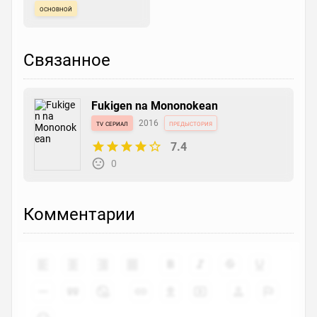
основной
Связанное
Fukigen na Mononokean
tv сериал
2016
предыстория
7.4
0
Комментарии