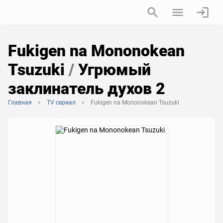
Fukigen na Mononokean
Tsuzuki
/
Угрюмый
заклинатель духов 2
Главная
TV сериал
Fukigen na Mononokean Tsuzuki