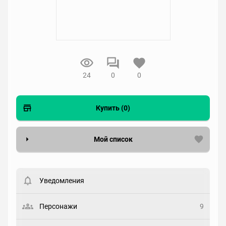
24
0
0
Купить (0)
Мой список
Вести список могут только зарегистрированные
пользователи. Хотите
зарегистрироваться?
Уведомления
Статус
Выберите статус
Персонажи
9
Закладка