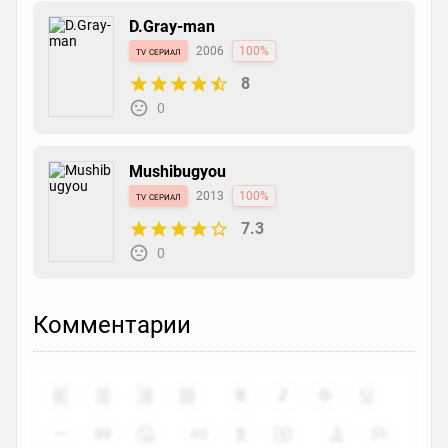
D.Gray-man
tv сериал
2006
100%
8
0
Mushibugyou
tv сериал
2013
100%
7.3
0
Комментарии