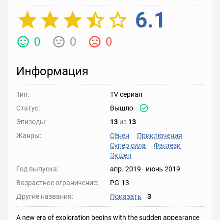
6.1
0
0
0
Информация
Тип:
TV сериал
Статус:
Вышло
Эпизоды:
13
из
13
Жанры:
Сёнен
Приключения
Супер сила
Фэнтези
Экшен
Год выпуска:
апр. 2019
-
июнь 2019
Возрастное ограничение:
PG-13
Другие названия:
Показать
3
A new era of exploration begins with the sudden appearance