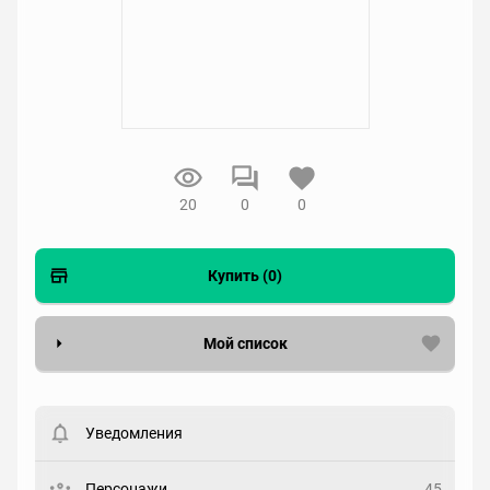
20
0
0
Купить (0)
Мой список
Вести список могут только зарегистрированные
пользователи. Хотите
зарегистрироваться?
Уведомления
Статус
Выберите статус
Персонажи
45