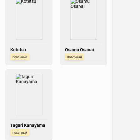
Kotetsu
Osamu Osanai
побочный
побочный
Taguri Kanayama
побочный