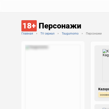
18+
Персонажи
Главная
TV сериал
Tsugumomo
Персонажи
Kazuy
основн