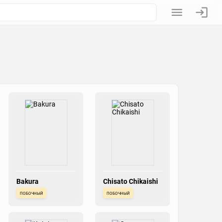
Bakura
Chisato Chikaishi
побочный
побочный