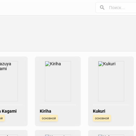
a Kagami
Kiriha
Kukuri
ой
основной
основной