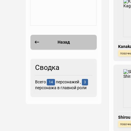
Назад
Kanak
побочн
Сводка
Всего
персонажей ,
14
3
персонажа в главной роли
Shirou
побочн