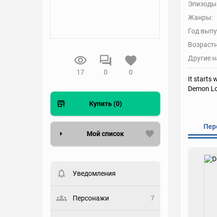
Эпизоды
Жанры:
Год выпу
Возрастн
Другие н
17
0
0
It starts
Demon Lor
Купить (0)
Пер
Мой список
Вести список могут только
зарегистрированные
пользователи. Хотите
Уведомления
зарегистрироваться?
Статус
Персонажи
7
Выберите статус