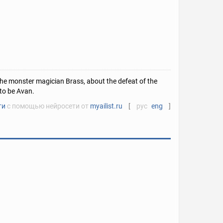
 the monster magician Brass, about the defeat of the
to be Avan.
ти
с помощью нейросети от
myailist.ru
[
рус
eng
]