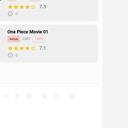
7.3
0
One Piece Movie 01
фильм
2000
100%
7.1
0