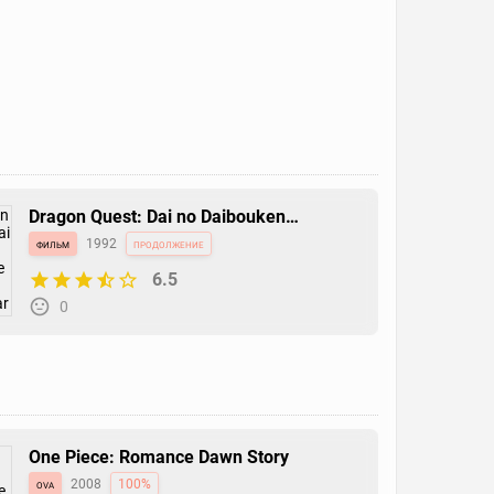
Dragon Quest: Dai no Daibouken
Tachiagare!! Aban no Shito
фильм
1992
продолжение
6.5
0
One Piece: Romance Dawn Story
ova
2008
100%