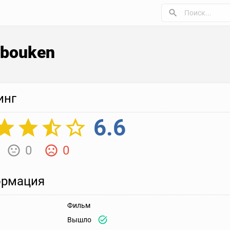
ibouken
инг
6.6
0
0
рмация
Фильм
Вышло