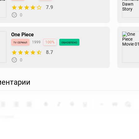
7.9
0
One Piece
tv сериал
1999
100%
обновлено
8.7
0
ентарии