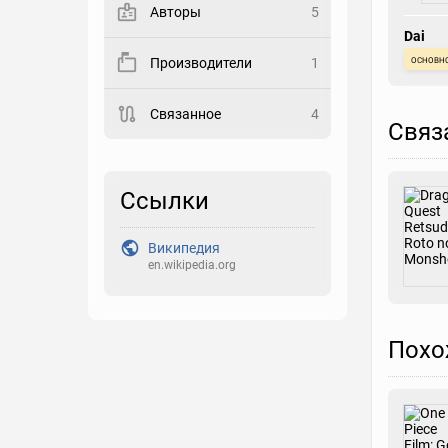
Авторы
5
Закладка
Dai
основн
Производители
1
Рейтинг
Связанное
4
Выберите рейтинг
Связ
Реакция
Выберите реакцию
Ссылки
Википедия
en.wikipedia.org
Похо