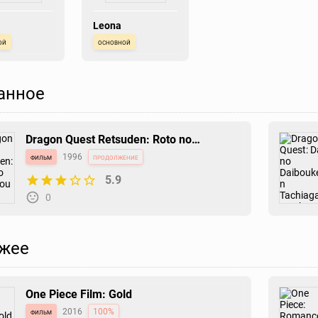
Leona
ой
основной
анное
Dragon Quest Retsuden: Roto no
Monshou
фильм
1996
продолжение
5.9
0
жее
One Piece Film: Gold
фильм
2016
100%