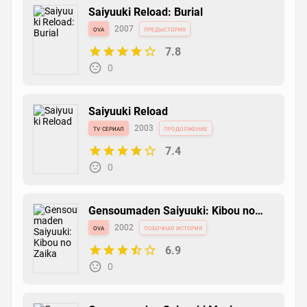
Saiyuuki Reload: Burial
ova
2007
предыстория
7.8
0
Saiyuuki Reload
tv сериал
2003
продолжение
7.4
0
Gensoumaden Saiyuuki: Kibou no
Zaika
ova
2002
побочная история
6.9
0