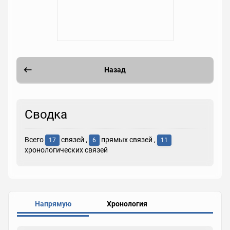
Назад
Сводка
Всего
связей ,
прямых связей ,
17
6
11
хронологических связей
Напрямую
Хронология