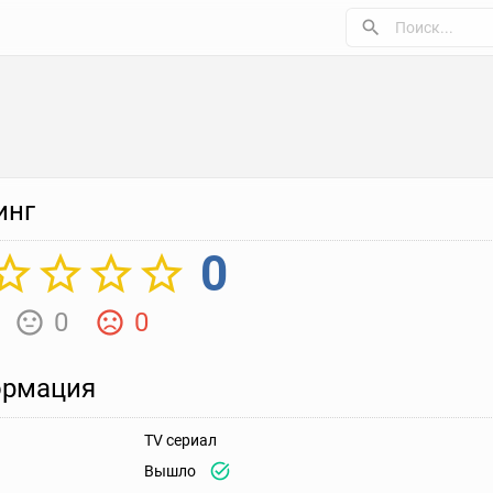
инг
0
0
0
рмация
TV сериал
Вышло