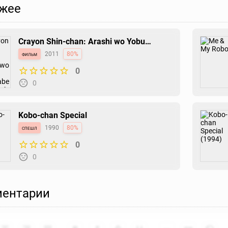
жее
Crayon Shin-chan: Arashi wo Yobu
Kasukabe Bouei-tai Uchuu Quiz de
фильм
2011
80%
Shoubu da zo!
0
0
Kobo-chan Special
спешл
1990
80%
0
0
ентарии