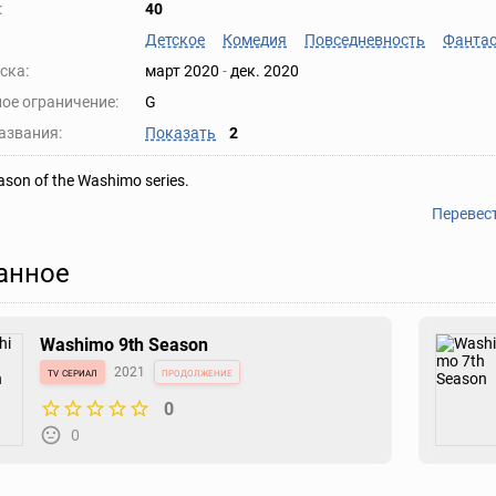
:
40
Детское
Комедия
Повседневность
Фантас
ска:
март 2020
-
дек. 2020
ое ограничение:
G
азвания:
Показать
2
ason of the Washimo series.
Перевес
анное
Washimo 9th Season
tv сериал
2021
продолжение
0
0