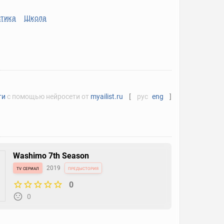
тика
Школа
ти
с помощью нейросети от
myailist.ru
[
рус
eng
]
Washimo 7th Season
tv сериал
2019
предыстория
0
0