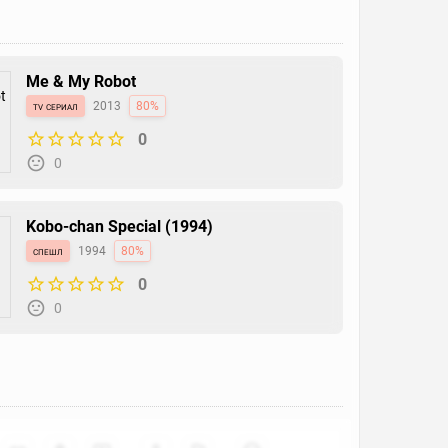
Me & My Robot
tv сериал
2013
80%
0
0
Kobo-chan Special (1994)
спешл
1994
80%
0
0