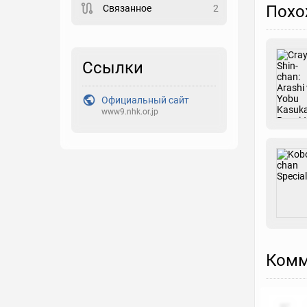
Похо
Связанное
2
Закладка
Рейтинг
Ссылки
Выберите рейтинг
Официальный сайт
Реакция
www9.nhk.or.jp
Выберите реакцию
Комм