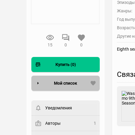
Эпизоды
Жанры:
Год выпу
Возрастн
Другие н
15
0
0
Eighth se
Купить (0)
Связ
Мой список
Вести список могут только
зарегистрированные
пользователи. Хотите
Уведомления
зарегистрироваться?
Статус
Авторы
1
Выберите статус