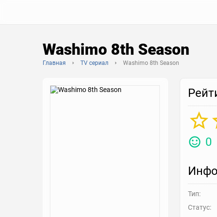
Washimo 8th Season
Главная
TV сериал
Washimo 8th Season
Рейт
0
Инфо
Тип:
Статус: