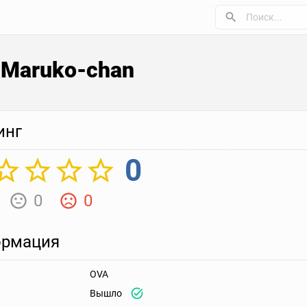
i Maruko-chan
инг
0
0
0
рмация
OVA
Вышло