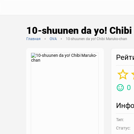
10-shuunen da yo! Chib
Главная
OVA
10-shuunen da yo! Chibi Maruko-chan
Рейт
0
Инфо
Тип:
Статус: