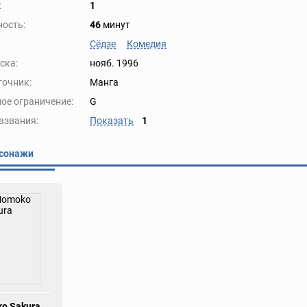
:
1
ость:
46
минут
Сёдзе
Комедия
ска:
нояб. 1996
точник:
Манга
ое ограничение:
G
азвания:
Показать
1
сонажи
o Sakura