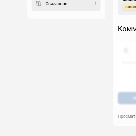
Связанное
1
Закладка
основн
Комм
Рейтинг
Выберите рейтинг
Реакция
Выберите реакцию
Н
Просматр