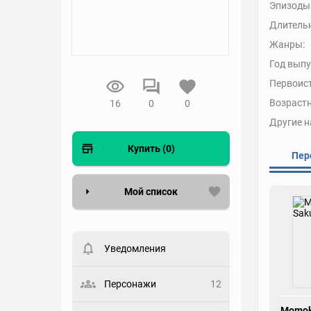
Эпизоды
Длительн
Жанры:
Год выпу
Первоис
Возрастн
16
0
0
Другие н
Купить (0)
Пер
Мой список
Вести список могут только
зарегистрированные
пользователи. Хотите
Уведомления
зарегистрироваться?
Статус
Персонажи
12
Выберите статус
Momok