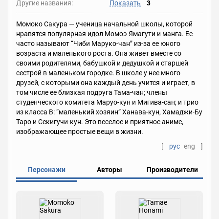
Другие названия:
Показать
3
Момоко Сакура — ученица начальной школы, которой
нравятся популярная идол Момоэ Ямагути и манга. Ее
часто называют “Чиби Маруко-чан” из-за ее юного
возраста и маленького роста. Она живет вместе со
своими родителями, бабушкой и дедушкой и старшей
сестрой в маленьком городке. В школе у нее много
друзей, с которыми она каждый день учится и играет, в
том числе ее близкая подруга Тама-чан; члены
студенческого комитета Маруо-кун и Мигива-сан; и трио
из класса B: “маленький хозяин” Ханава-кун, Хамаджи-Бу
Таро и Секигучи-кун. Это веселое и приятное аниме,
изображающее простые вещи в жизни.
[
рус
eng
]
Персонажи
Авторы
Производители