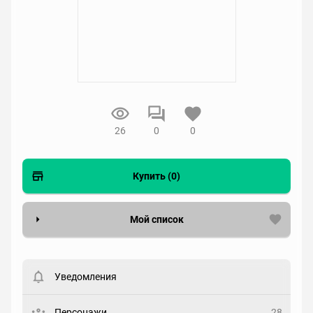
26
0
0
Купить (0)
Мой список
Вести список могут только зарегистрированные
пользователи. Хотите
зарегистрироваться?
Уведомления
Статус
Выберите статус
Персонажи
28