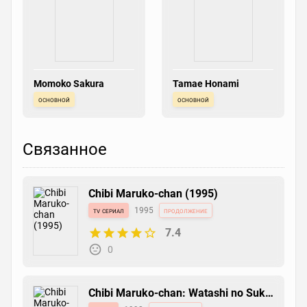
Momoko Sakura
Tamae Honami
основной
основной
Связанное
Chibi Maruko-chan (1995)
tv сериал
1995
продолжение
7.4
0
Chibi Maruko-chan: Watashi no Suki
na Uta