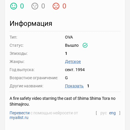
0
0
0
Информация
Тип:
OVA
Статус:
Вышло
Эпизоды:
1
Жанры:
Детское
Год выпуска:
сент. 1994
Возрастное ограничение:
G
Другие названия:
Показать
1
A fire safety video starring the cast of Shima Shima Tora no
Shimajirou.
Перевести
с помощью нейросети от
[
рус
eng
]
myailist.ru