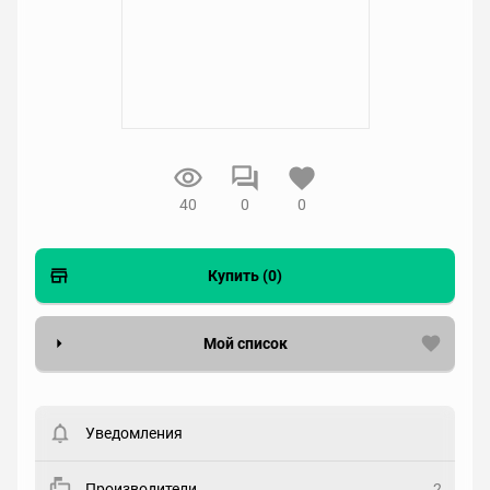
40
0
0
Купить (0)
Мой список
Вести список могут только зарегистрированные
пользователи. Хотите
зарегистрироваться?
Уведомления
Статус
Выберите статус
Производители
2