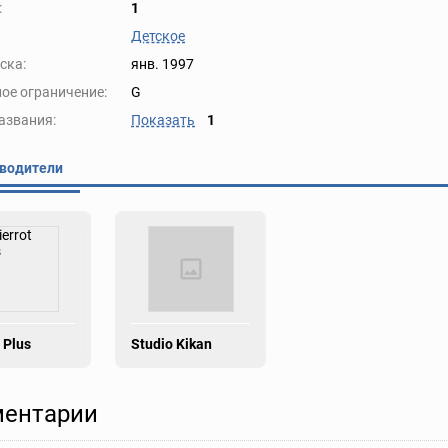
:
1
Детское
ска:
янв. 1997
ое ограничение:
G
азвания:
Показать
1
водители
 Plus
Studio Kikan
ентарии