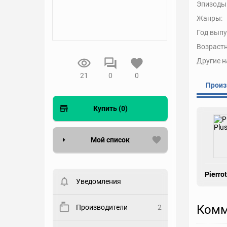
Эпизоды
Жанры:
Год выпу
Возрастн
Другие н
21
0
0
Произ
Купить (0)
Мой список
Вести список могут только
зарегистрированные
Pierrot
пользователи. Хотите
Уведомления
зарегистрироваться?
Статус
Комм
Производители
2
Выберите статус