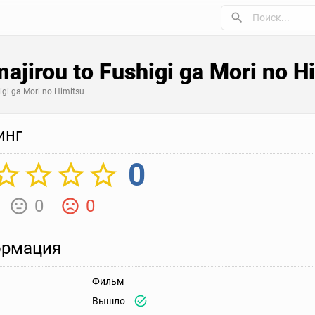
ajirou to Fushigi ga Mori no H
igi ga Mori no Himitsu
инг
0
0
0
рмация
Фильм
Вышло