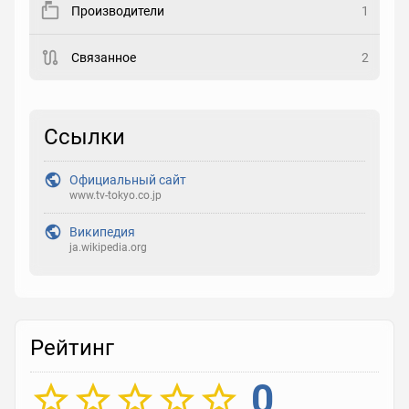
Производители
1
Рейтинг
Связанное
2
Выберите рейтинг
Реакция
Ссылки
Выберите реакцию
Официальный сайт
www.tv-tokyo.co.jp
Википедия
ja.wikipedia.org
Рейтинг
0