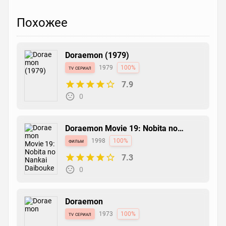
Похожее
Doraemon (1979)
tv сериал
1979
100%
7.9
0
Doraemon Movie 19: Nobita no
Nankai Daibouken
фильм
1998
100%
7.3
0
Doraemon
tv сериал
1973
100%