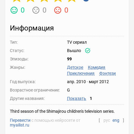
0
0
0
Информация
Тип:
TV сериал
Статус:
Вышло
Эпизоды:
99
Жанры:
Детское
Комедия
Приключения
Фэнтези
Год выпуска:
апр. 2010
-
март 2012
Возрастное ограничение:
G
Другие названия:
Показать
1
Third season of the Shimajirou children's television series.
Перевести
с помощью нейросети от
[
рус
eng
]
myailist.ru