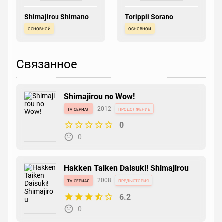
Shimajirou Shimano
Torippii Sorano
основной
основной
Связанное
Shimajirou no Wow!
tv сериал
2012
продолжение
0
0
Hakken Taiken Daisuki! Shimajirou
tv сериал
2008
предыстория
6.2
0