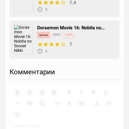
7.4
0
Doraemon Movie 16: Nobita no
Sousei Nikki
фильм
1995
100%
7
0
Комментарии