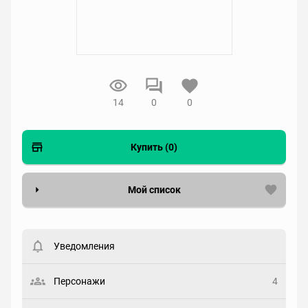
14
0
0
Купить (0)
Мой список
Вести список могут только зарегистрированные
пользователи. Хотите
зарегистрироваться?
Уведомления
Статус
Выберите статус
Персонажи
4
Закладка