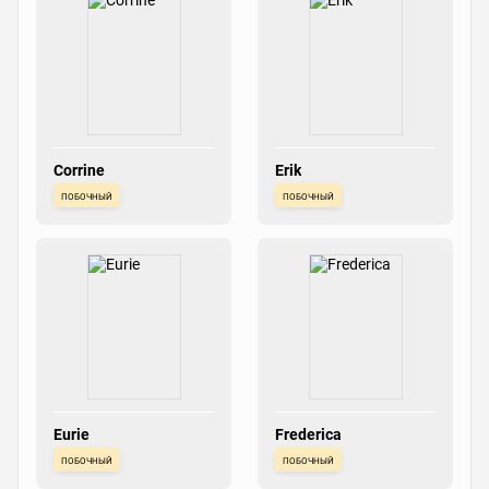
Corrine
Erik
побочный
побочный
Eurie
Frederica
побочный
побочный