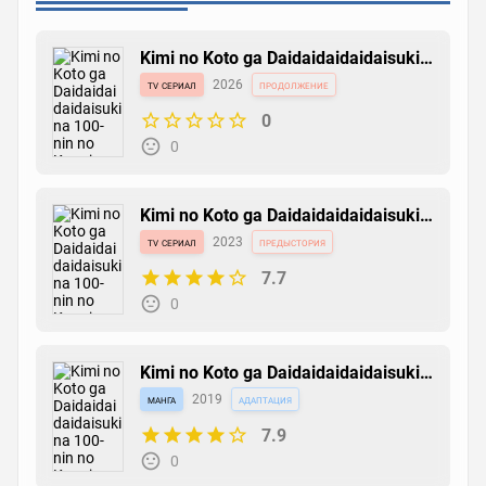
Kimi no Koto ga Daidaidaidaidaisuki
na 100-nin no Kanojo 3rd Season
tv сериал
2026
продолжение
0
0
Kimi no Koto ga Daidaidaidaidaisuki
na 100-nin no Kanojo
tv сериал
2023
предыстория
7.7
0
Kimi no Koto ga Daidaidaidaidaisuki
na 100-nin no Kanojo
манга
2019
адаптация
7.9
0