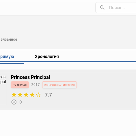
Связанное
прямую
Хронология
Princess Principal
tv сериал
2017
изначальная история
7.7
0