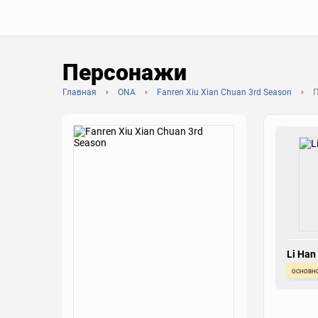
Персонажи
Главная
ONA
Fanren Xiu Xian Chuan 3rd Season
Li Han
основн