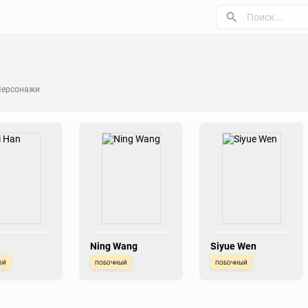
Персонажи
Ning Wang
Siyue Wen
ой
побочный
побочный