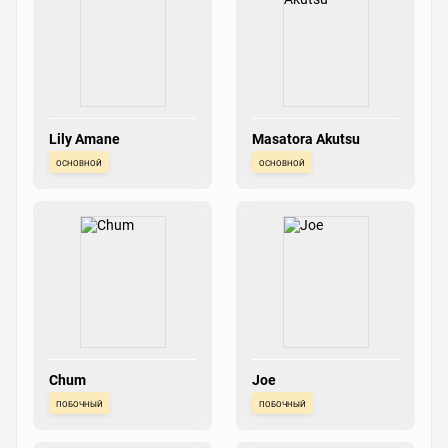
Lily Amane
Masatora Akutsu
основной
основной
Chum
Joe
побочный
побочный