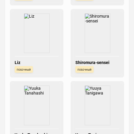
Liz
Shiromura-sensei
побочный
побочный