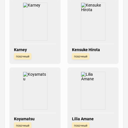
Karney
Kensuke Hirota
побочный
побочный
Koyamatsu
Lilia Amane
побочный
побочный