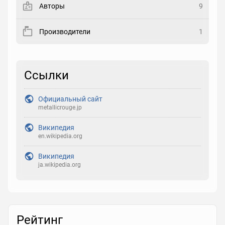
Авторы
9
Рейтинг
Производители
1
Выберите рейтинг
Реакция
Ссылки
Выберите реакцию
Официальный сайт
metallicrouge.jp
Википедия
en.wikipedia.org
Википедия
ja.wikipedia.org
Рейтинг