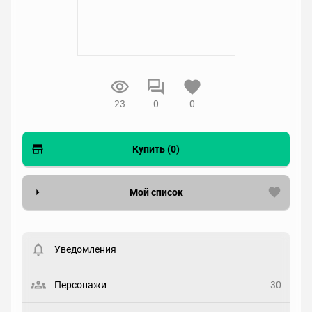
23
0
0
Купить (0)
Мой список
Вести список могут только зарегистрированные
пользователи. Хотите
зарегистрироваться?
Уведомления
Статус
Выберите статус
Персонажи
30
Закладка