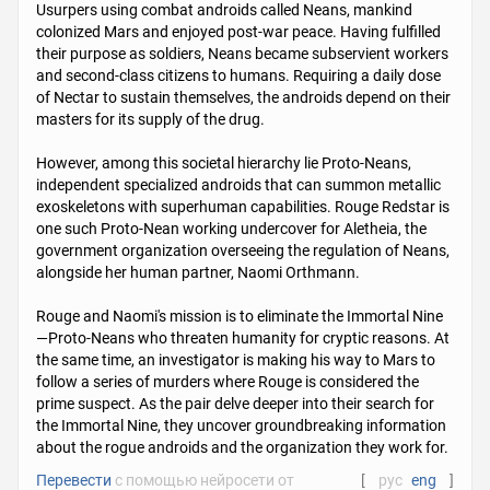
Usurpers using combat androids called Neans, mankind
colonized Mars and enjoyed post-war peace. Having fulfilled
their purpose as soldiers, Neans became subservient workers
and second-class citizens to humans. Requiring a daily dose
of Nectar to sustain themselves, the androids depend on their
masters for its supply of the drug.
However, among this societal hierarchy lie Proto-Neans,
independent specialized androids that can summon metallic
exoskeletons with superhuman capabilities. Rouge Redstar is
one such Proto-Nean working undercover for Aletheia, the
government organization overseeing the regulation of Neans,
alongside her human partner, Naomi Orthmann.
Rouge and Naomi's mission is to eliminate the Immortal Nine
—Proto-Neans who threaten humanity for cryptic reasons. At
the same time, an investigator is making his way to Mars to
follow a series of murders where Rouge is considered the
prime suspect. As the pair delve deeper into their search for
the Immortal Nine, they uncover groundbreaking information
about the rogue androids and the organization they work for.
Перевести
с помощью нейросети от
[
рус
eng
]