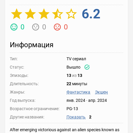
6.2
0
0
0
Информация
Тип:
TV сериал
Статус:
Вышло
Эпизоды:
13
из
13
Длительность:
22
минуты
Жанры:
Фантастика
Экшен
Год выпуска:
янв. 2024
-
апр. 2024
Возрастное ограничение:
PG-13
Другие названия:
Показать
2
After emerging victorious against an alien species known as