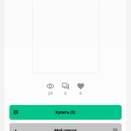
24
0
0
Купить (0)
Мой список