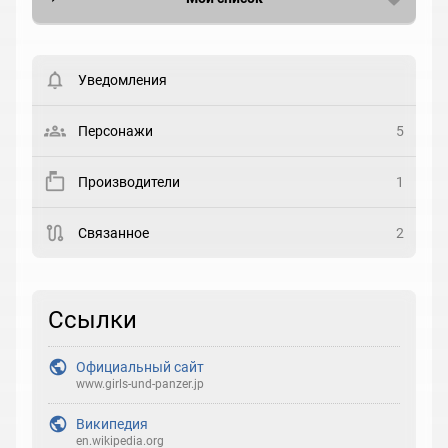
Вести список могут только зарегистрированные
пользователи. Хотите
зарегистрироваться?
Уведомления
Статус
Выберите статус
Персонажи
5
Закладка
Производители
1
Рейтинг
Связанное
2
Выберите рейтинг
Реакция
Ссылки
Выберите реакцию
Официальный сайт
www.girls-und-panzer.jp
Википедия
en.wikipedia.org