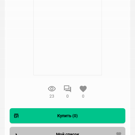
23
0
0
Купить (0)
Мой список