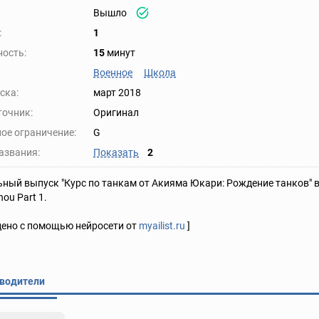
Вышло
:
1
ость:
15
минут
Военное
Школа
ска:
март 2018
точник:
Оригинал
ое ограничение:
G
азвания:
Показать
2
ный выпуск "Курс по танкам от Акияма Юкари: Рождение танков" вк
ou Part 1.
дено с помощью нейросети от
myailist.ru
]
водители