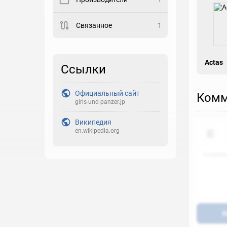
Выберите статус
Связанное
1
Закладка
Actas
Рейтинг
Ссылки
Выберите рейтинг
Официальный сайт
Комм
Реакция
girls-und-panzer.jp
Выберите реакцию
Википедия
en.wikipedia.org
Н