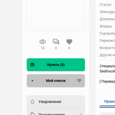
Статус:
Эпизоды
Длительн
Жанры:
Год выпу
Первоис
Возрастн
16
0
0
Другие н
Купить (0)
Специаль
Saishuush
Мой список
[ Переве
Вести список могут только
зарегистрированные
пользователи. Хотите
Произ
Уведомления
зарегистрироваться?
Статус
Производители
1