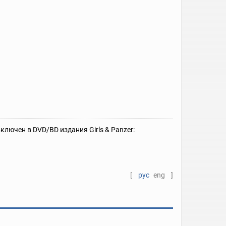
лючен в DVD/BD издания Girls & Panzer:
[
рус
eng
]