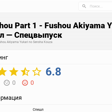
shou Part 1 - Fushou Akiyama 
ал — Спецвыпуск
Fushou Akiyama Yukari no Sensha Kouza
инг
6.8
0
0
рмация
Спешл