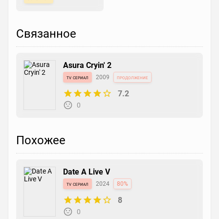
Связанное
Asura Cryin' 2
tv сериал
2009
продолжение
7.2
0
Похожее
Date A Live V
tv сериал
2024
80%
8
0