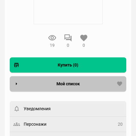
19
0
0
Купить (0)
Мой список
Вести список могут только зарегистрированные
пользователи. Хотите
зарегистрироваться?
Уведомления
Статус
Выберите статус
Персонажи
20
Закладка