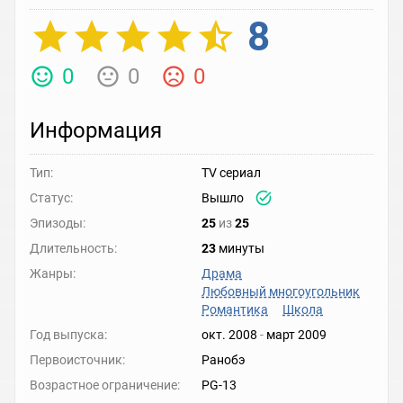
8
0
0
0
Информация
Тип:
TV сериал
Статус:
Вышло
Эпизоды:
25
из
25
Длительность:
23
минуты
Жанры:
Драма
Любовный многоугольник
Романтика
Школа
Год выпуска:
окт. 2008
-
март 2009
Первоисточник:
Ранобэ
Возрастное ограничение:
PG-13