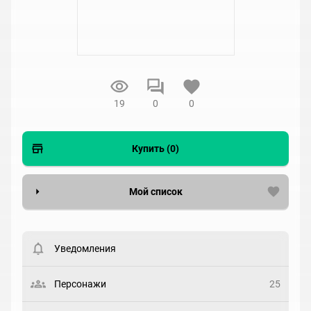
19
0
0
Купить (0)
Мой список
Вести список могут только зарегистрированные
пользователи. Хотите
зарегистрироваться?
Уведомления
Статус
Выберите статус
Персонажи
25
Закладка