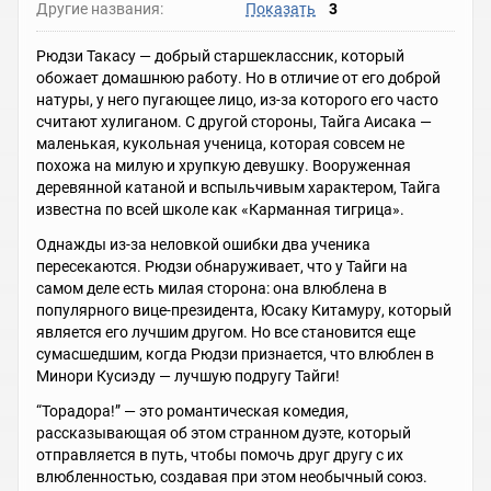
Другие названия:
Показать
3
Рюдзи Такасу — добрый старшеклассник, который
обожает домашнюю работу. Но в отличие от его доброй
натуры, у него пугающее лицо, из-за которого его часто
считают хулиганом. С другой стороны, Тайга Аисака —
маленькая, кукольная ученица, которая совсем не
похожа на милую и хрупкую девушку. Вооруженная
деревянной катаной и вспыльчивым характером, Тайга
известна по всей школе как «Карманная тигрица».
Однажды из-за неловкой ошибки два ученика
пересекаются. Рюдзи обнаруживает, что у Тайги на
самом деле есть милая сторона: она влюблена в
популярного вице-президента, Юсаку Китамуру, который
является его лучшим другом. Но все становится еще
сумасшедшим, когда Рюдзи признается, что влюблен в
Минори Кусиэду — лучшую подругу Тайги!
“Торадора!” — это романтическая комедия,
рассказывающая об этом странном дуэте, который
отправляется в путь, чтобы помочь друг другу с их
влюбленностью, создавая при этом необычный союз.