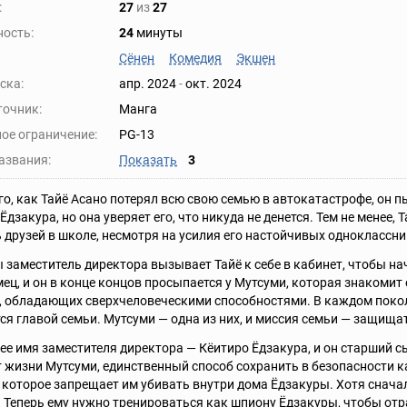
:
27
из
27
ость:
24
минуты
Сёнен
Комедия
Экшен
ска:
апр. 2024
-
окт. 2024
точник:
Манга
ое ограничение:
PG-13
азвания:
Показать
3
го, как Тайё Асано потерял всю свою семью в автокатастрофе, он пы
Ёдзакура, но она уверяет его, что никуда не денется. Тем не менее
 друзей в школе, несмотря на усилия его настойчивых одноклассни
заместитель директора вызывает Тайё к себе в кабинет, чтобы на
ец, и он в конце концов просыпается у Мутсуми, которая знакомит
 обладающих сверхчеловеческими способностями. В каждом поко
ся главой семьи. Мутсуми — одна из них, и миссия семьи — защища
е имя заместителя директора — Кёитиро Ёдзакура, и он старший сы
 жизни Мутсуми, единственный способ сохранить в безопасности как 
 которое запрещает им убивать внутри дома Ёдзакуры. Хотя снача
 Теперь ему нужно тренироваться как шпиону Ёдзакуры, чтобы от