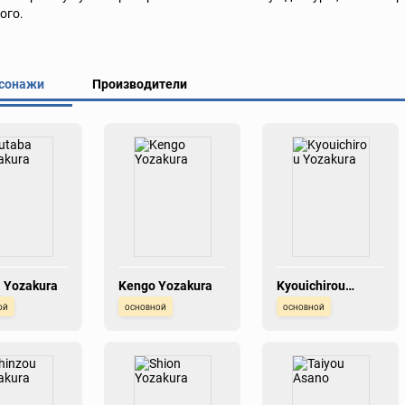
ого.
сонажи
Производители
 Yozakura
Kengo Yozakura
Kyouichirou
Yozakura
ой
основной
основной