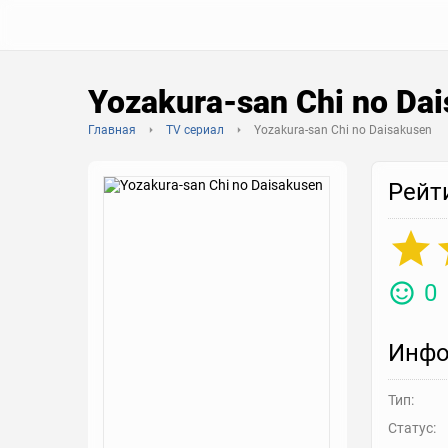
Yozakura-san Chi no Da
Главная
TV сериал
Yozakura-san Chi no Daisakusen
Рейт
0
Инфо
Тип:
Статус: