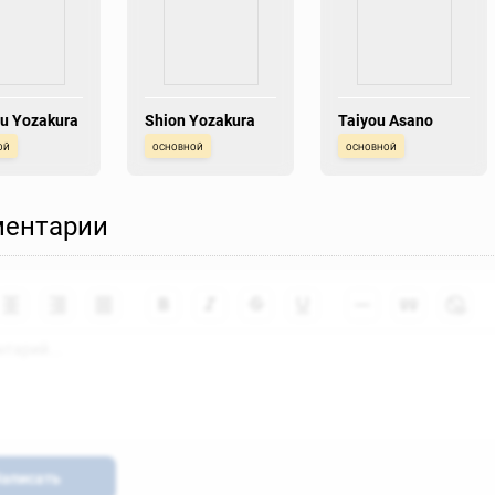
u Yozakura
Shion Yozakura
Taiyou Asano
ой
основной
основной
ентарии
аписать