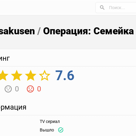
isakusen
/
Операция: Семейка
инг
7.6
0
0
рмация
TV сериал
Вышло