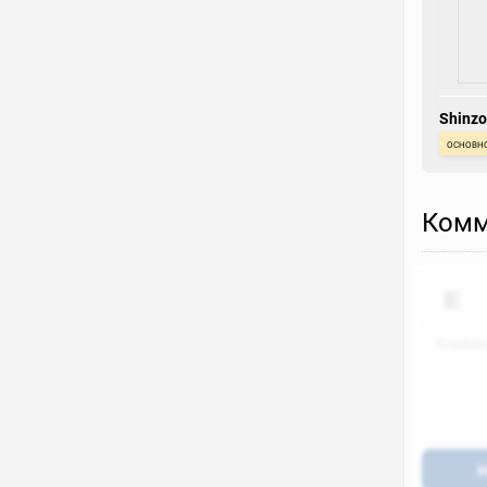
Shinzo
основн
Комм
Н