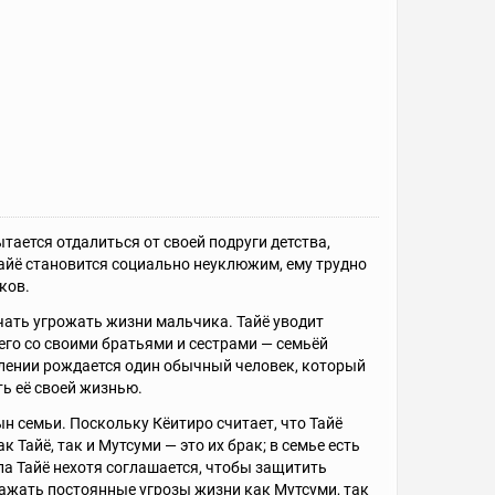
тается отдалиться от своей подруги детства,
, Тайё становится социально неуклюжим, ему трудно
ков.
чать угрожать жизни мальчика. Тайё уводит
 его со своими братьями и сестрами — семьёй
лении рождается один обычный человек, который
ть её своей жизнью.
н семьи. Поскольку Кёитиро считает, что Тайё
Тайё, так и Мутсуми — это их брак; в семье есть
ла Тайё нехотя соглашается, чтобы защитить
ражать постоянные угрозы жизни как Мутсуми, так