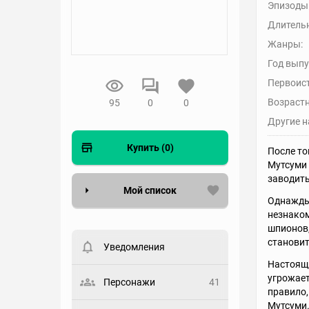
Эпизоды
Длительн
Жанры:
Год выпу
Первоис
Возрастн
95
0
0
Другие н
Купить (0)
После то
Мутсуми 
заводить
Мой список
Однажды 
незнаком
Вести список могут только
шпионов,
зарегистрированные
становит
пользователи. Хотите
Уведомления
зарегистрироваться?
Настояще
Статус
угрожает
Персонажи
41
правило,
Выберите статус
Мутсуми.