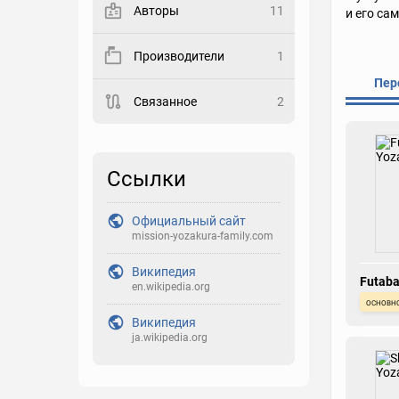
Авторы
11
и его сам
Закладка
Производители
1
Рейтинг
Пер
Связанное
2
Выберите рейтинг
Реакция
Выберите реакцию
Ссылки
Официальный сайт
mission-yozakura-family.com
Википедия
Futaba
en.wikipedia.org
основн
Википедия
ja.wikipedia.org