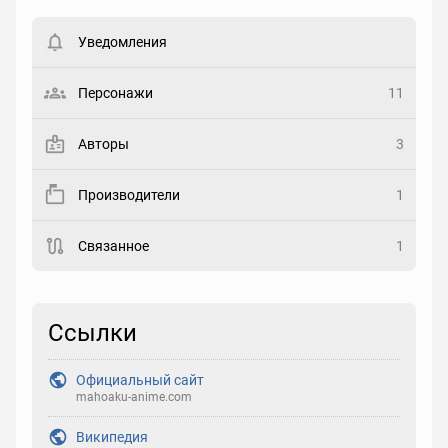
Вести список могут только зарегистрированные
пользователи. Хотите
зарегистрироваться?
Уведомления
Статус
Выберите статус
Персонажи
11
Закладка
Авторы
3
Рейтинг
Производители
1
Выберите рейтинг
Связанное
1
Реакция
Выберите реакцию
Ссылки
Официальный сайт
mahoaku-anime.com
Википедия