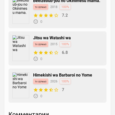
Beelzebub-jou no Okinimesu mama.
tv сериал
2018
100%
7.2
0
Jitsu wa Watashi wa
tv сериал
2015
100%
6.8
0
Himekishi wa Barbaroi no Yome
tv сериал
2026
100%
7
0
Комментарии