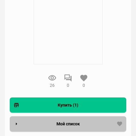
26
0
0
Купить (1)
Мой список