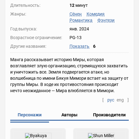
Длительность:
12
минут
Жанры:
Сёнен
Комедия
Романтика
Фэнтези
Год выпуска:
янв. 2024
Возрастное ограничение:
PG-13
Другие названия:
Показать
6
Манга рассказывает историю Миры, которая
возглавляет злую организацию, стремящуюся захватить
и уничтожить все. Земля подвергается атаке, но
волшебница по имени Бякуя Мимори встает на защиту от
группы Миры. В ходе их противостояния происходит
нечто неожиданное — Мира влюбляется в Мимори.
[
рус
eng
]
Персонажи
Авторы
Производители