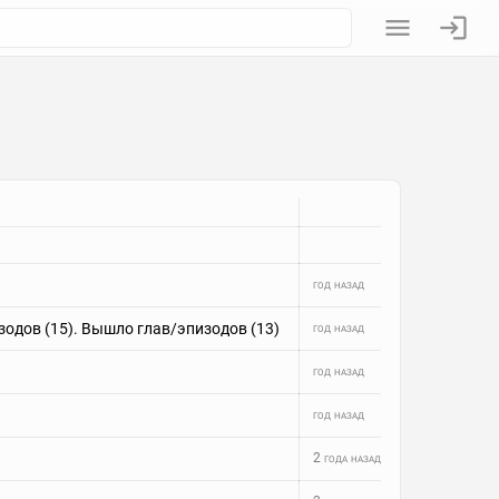
год назад
зодов (15). Вышло глав/эпизодов (13)
год назад
год назад
год назад
2 года назад