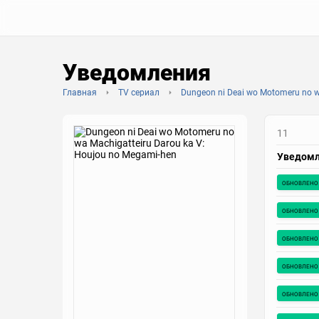
Уведомления
Главная
TV сериал
Dungeon ni Deai wo Motomeru no w
11
Уведом
обновлено
обновлено
обновлено
обновлено
обновлено